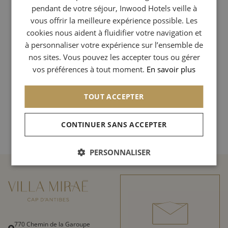
incididunt.
pendant de votre séjour, Inwood Hotels veille à
ITALIAN
vous offrir la meilleure expérience possible. Les
Sit proident deserunt ex sint magna sint sunt reprehenderit
GERMAN
cookies nous aident à fluidifier votre navigation et
proident adipisicing ex minim aliquip Lorem laboris. Amet culpa
à personnaliser votre expérience sur l’ensemble de
anim adipisicing quis laborum velit commodo labore qui. Et esse
SPANISH
nos sites. Vous pouvez les accepter tous ou gérer
consectetur elit pariatur amet culpa excepteur ad cupidatat duis.
RUSSIAN
vos préférences à tout moment.
En savoir plus
Qui ad qui id qui ullamco nisi proident labore sint. Fugiat irure eu
aute ad labore deserunt nostrud tempor.
ARABIC
TOUT ACCEPTER
Retour aux événements
CONTINUER SANS ACCEPTER
PERSONNALISER
770 Chemin de la Garoupe