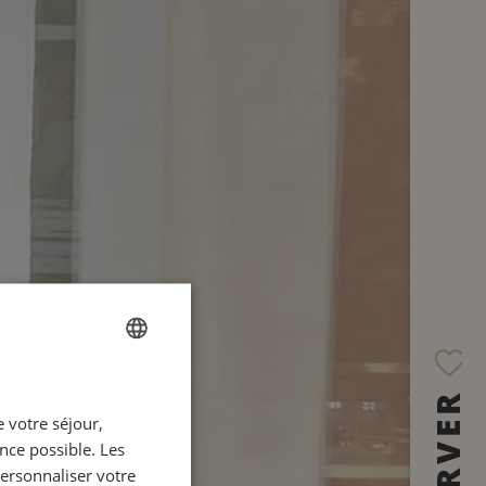
FRENCH
 votre séjour,
ENGLISH
ence possible. Les
ITALIAN
personnaliser votre