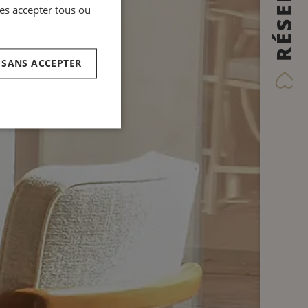
RÉSERVER
GERMAN
es accepter tous ou
SPANISH
RUSSIAN
 SANS ACCEPTER
ARABIC