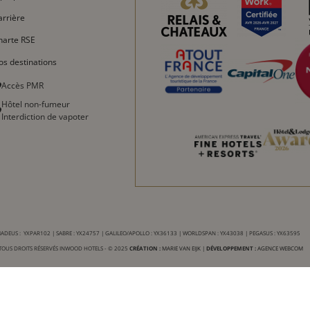
Español
arrière
Русский
harte RSE
العربية
os destinations
Accès PMR
Hôtel non-fumeur
Interdiction de vapoter
DEUS : YXPAR102 | SABRE : YX24757 | GALILEO/APOLLO : YX36133 | WORLDSPAN : YX43038 | PEGASUS : YX63595
TOUS DROITS RÉSERVÉS INWOOD HOTELS - © 2025
CRÉATION :
MARIE VAN EIJK
|
DÉVELOPPEMENT :
AGENCE WEBCOM