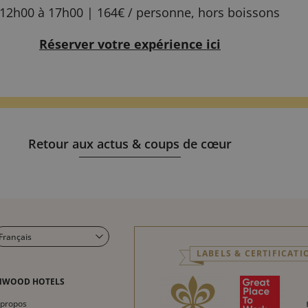
12h00 à 17h00 | 164€ / personne, hors boissons
Réserver votre expérience ici
Retour aux actus & coups de cœur
Français
LABELS & CERTIFICATI
English
Italiano
NWOOD HOTELS
Deutsch
 propos