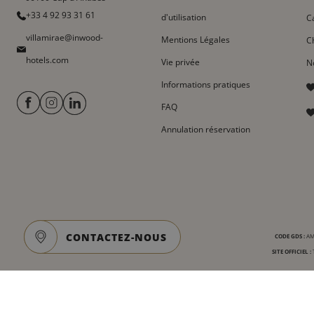
+33 4 92 93 31 61
d'utilisation
C
villamirae@inwood-
Mentions Légales
C
hotels.com
Vie privée
N
Informations pratiques
FAQ
Annulation réservation
CONTACTEZ-NOUS
CODE GDS :
AMA
SITE OFFICIEL :