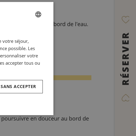
longer la matinée au bord de l’eau.
FRENCH
RÉSERVER
 votre séjour,
ENGLISH
ence possible. Les
ITALIAN
personnaliser votre
GERMAN
es accepter tous ou
SPANISH
RUSSIAN
 SANS ACCEPTER
ARABIC
e poursuivre en douceur au bord de