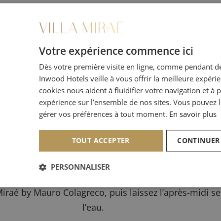
Breakfast & Pool
euner raffiné dans l’élégance du patio, avant de pro
Votre expérience commence ici
 8h00 à 13h00 | 155€ / personne, hors boissons
Dès votre première visite en ligne, comme pendant de
Inwood Hotels veille à vous offrir la meilleure expéri
Réserver votre expérience ici
cookies nous aident à fluidifier votre navigation et à 
expérience sur l’ensemble de nos sites. Vous pouvez l
gérer vos préférences à tout moment.
En savoir plus
TOUT ACCEPTER
CONTINUER
Lunch & Pool
PERSONNALISER
iraé by Mauro Colagreco, puis laissez l’après-midi s
l’eau.