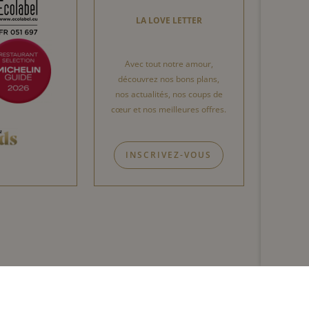
LA LOVE LETTER
Avec tout notre amour,
découvrez nos bons plans,
nos actualités, nos coups de
cœur et nos meilleures offres.
INSCRIVEZ-VOUS