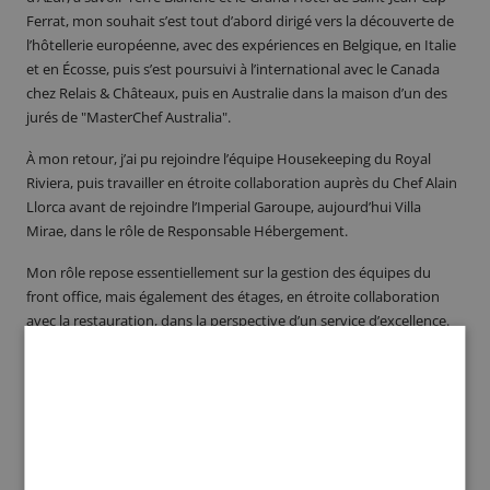
Ferrat, mon souhait s’est tout d’abord dirigé vers la découverte de
l’hôtellerie européenne, avec des expériences en Belgique, en Italie
et en Écosse, puis s’est poursuivi à l’international avec le Canada
chez Relais & Châteaux, puis en Australie dans la maison d’un des
jurés de "MasterChef Australia".
À mon retour, j’ai pu rejoindre l’équipe Housekeeping du Royal
Riviera, puis travailler en étroite collaboration auprès du Chef Alain
Llorca avant de rejoindre l’Imperial Garoupe, aujourd’hui Villa
Mirae, dans le rôle de Responsable Hébergement.
Mon rôle repose essentiellement sur la gestion des équipes du
front office, mais également des étages, en étroite collaboration
avec la restauration, dans la perspective d’un service d’excellence.
Pour atteindre ces objectifs, il est important de faire régner une
atmosphère harmonieuse et cohérente entre les équipes, afin que
les compétences de chacun s’expriment auprès de notre clientèle,
notre priorité ! "
À quoi êtes-vous