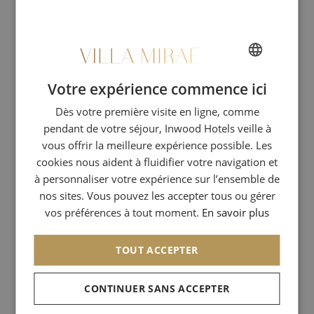
particulièrement attentive
lorsqu’un hôte franchit les
portes de Villa Miraé ?
" La reconnaissance client est une priorité dans notre accueil.
Votre expérience commence ici
FRENCH
Premier séjour ou habitué, nous prenons soin de chacun d’entre
Dès votre première visite en ligne, comme
ENGLISH
eux afin qu’il se sente comme chez lui, à travers le respect des
pendant de votre séjour, Inwood Hotels veille à
codes 5 étoiles. "
ITALIAN
vous offrir la meilleure expérience possible. Les
GERMAN
cookies nous aident à fluidifier votre navigation et
Quels sont, selon vous, les
à personnaliser votre expérience sur l’ensemble de
SPANISH
détails qui font toute la
nos sites. Vous pouvez les accepter tous ou gérer
RUSSIAN
différence dans un séjour ?
vos préférences à tout moment.
En savoir plus
ARABIC
" Le service doit être personnalisé, discret et anticipatif, grâce à une
TOUT ACCEPTER
écoute permanente du client. Le haut de gamme de notre
établissement réclame la maîtrise des codes protocolaires, à savoir
CONTINUER SANS ACCEPTER
la confidentialité et la discrétion absolue. "