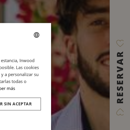
FRENCH
RESERVAR
u estancia, Inwood
ENGLISH
posible. Las cookies
ITALIAN
y a personalizar su
GERMAN
tarlas todas o
ber más
SPANISH
RUSSIAN
R SIN ACEPTAR
ARABIC